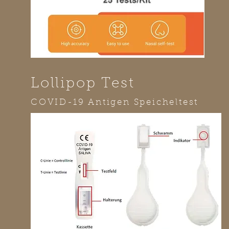
Lollipop Test
COVID-19 Antigen Speicheltest